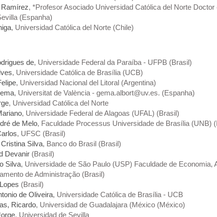
o Ramírez
, *Profesor Asociado Universidad Católica del Norte Doct
evilla (Espanha)
niga
, Universidad Católica del Norte (Chile)
odrigues de
, Universidade Federal da Paraíba - UFPB (Brasil)
lves
, Universidade Católica de Brasília (UCB)
elipe
, Universidad Nacional del Litoral (Argentina)
Gema
, Universitat de València - gema.albort@uv.es. (Espanha)
rge
, Universidad Católica del Norte
Mariano
, Universidade Federal de Alagoas (UFAL) (Brasil)
ndré de Melo
, Faculdade Processus Universidade de Brasília (UNB) (B
Carlos
, UFSC (Brasil)
ristina Silva
, Banco do Brasil (Brasil)
d Devanir
(Brasil)
o Silva
, Universidade de São Paulo (USP) Faculdade de Economia, A
mento de Administração (Brasil)
 Lopes
(Brasil)
tonio de Oliveira
, Universidade Católica de Brasília - UCB
as, Ricardo
, Universidad de Guadalajara (México (México)
Jorge
, Universidad de Sevilla