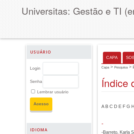
Universitas: Gestão e TI (
USUÁRIO
CAPA
SO
>
>
Capa
Pesquisa
Login
Índice 
Senha
Lembrar usuário
A
B
C
D
E
F
G
-
IDIOMA
-Barreto, Karla S