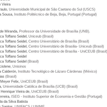
 Vieira
Paulo
, Universidade Municipal de São Caetano do Sul (USCS)
ia Sousa
, Instituto Politécnico de Beja, Beja, Portugal (Portugal)
 de Miranda
, Professor da Universidade de Brasília (UNB).
ca Toffano Seidel
, Uniceub (Brasil)
ca Toffano Seidel
, Centro Universitário de Brasília (Brasil)
ca Toffano Seidel
, Centro Universitário de Brasilia- Uniceub (Brasil)
ca Toffano Seidel
, Centro Universitário de Brasília - UniCEUB (Brasil
ca Toffano Seidel
ca Toffano Seidel
(Brasil)
cislene
, Unisinos
a Calderón
, Instituto Tecnológico de Lázaro Cárdenas (México)
ias
(Brasil)
 Meyer Felix
, UniCEUB (Brasil)
a
, Universidade Católica de Brasília (UCB) (Brasil)
 Henrique Vieira de
, UniCEUB (Brasil)
erreira
, ISEG - Instituto Superior de Economia e Gestão (Portugal)
la da Silva Batista
s Santos
, UNIFACS / UNIME