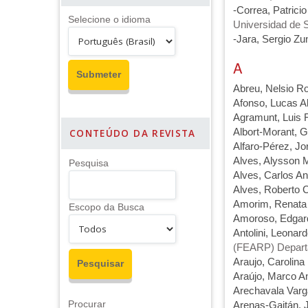
-Correa, Patrici
Selecione o idioma
Universidad de S
-Jara, Sergio Zu
A
Abreu, Nelsio R
Afonso, Lucas A
Agramunt, Luis F
Albort-Morant, 
CONTEÚDO DA REVISTA
Alfaro-Pérez, Jo
Alves, Alysson 
Pesquisa
Alves, Carlos A
Alves, Roberto 
Amorim, Renata C
Escopo da Busca
Amoroso, Edgar
Antolini, Leonard
(FEARP) Departa
Araujo, Carolina
Araújo, Marco An
Arechavala Varg
Procurar
Arenas-Gaitán, 