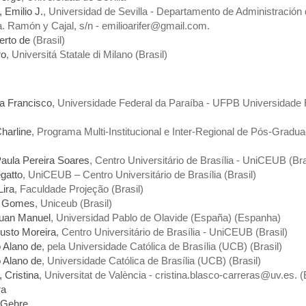
 Emilio J.
, Universidad de Sevilla - Departamento de Administración
. Ramón y Cajal, s/n - emilioarifer@gmail.com.
erto de
(Brasil)
ro
, Universitá Statale di Milano (Brasil)
a Francisco
, Universidade Federal da Paraíba - UFPB Universidade 
harline
, Programa Multi-Institucional e Inter-Regional de Pós-Gr
Paula Pereira Soares
, Centro Universitário de Brasília - UniCEUB (Bra
gatto
, UniCEUB – Centro Universitário de Brasília (Brasil)
Lira
, Faculdade Projeção (Brasil)
as Gomes
, Uniceub (Brasil)
Juan Manuel
, Universidad Pablo de Olavide (España) (Espanha)
gusto Moreira
, Centro Universitário de Brasília - UniCEUB (Brasil)
o Alano de
, pela Universidade Católica de Brasília (UCB) (Brasil)
o Alano de
, Universidade Católica de Brasília (UCB) (Brasil)
 Cristina
, Universitat de València - cristina.blasco-carreras@uv.es.
ra
 Gehre