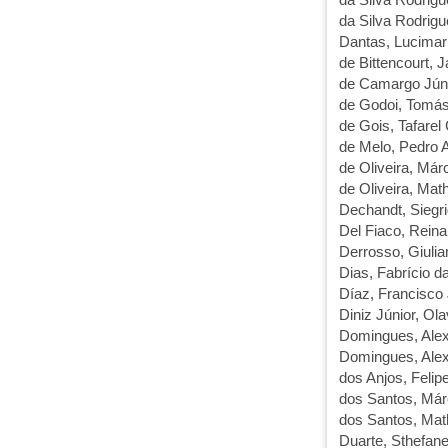
da Silva Rodrigu
Dantas, Lucimar 
de Bittencourt, J
de Camargo Júni
de Godoi, Tomás
de Gois, Tafarel
de Melo, Pedro 
de Oliveira, Márc
de Oliveira, Ma
Dechandt, Siegr
Del Fiaco, Reina
Derrosso, Giulia
Dias, Fabrício d
Díaz, Francisco
Diniz Júnior, O
Domingues, Ale
Domingues, Ale
dos Anjos, Felip
dos Santos, Már
dos Santos, Ma
Duarte, Sthefan