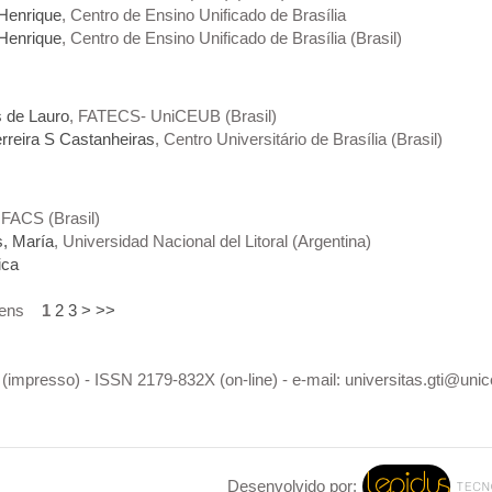
Henrique
, Centro de Ensino Unificado de Brasília
Henrique
, Centro de Ensino Unificado de Brasília (Brasil)
s de Lauro
, FATECS- UniCEUB (Brasil)
erreira S Castanheiras
, Centro Universitário de Brasília (Brasil)
IFACS (Brasil)
, María
, Universidad Nacional del Litoral (Argentina)
ica
 itens
1
2
3
>
>>
impresso) - ISSN 2179-832X (on-line) - e-mail: universitas.gti@unic
Desenvolvido por: