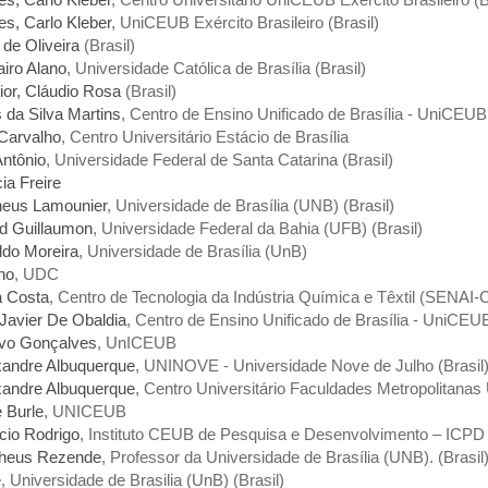
es, Carlo Kleber
, UniCEUB Exército Brasileiro (Brasil)
de Oliveira
(Brasil)
airo Alano
, Universidade Católica de Brasília (Brasil)
or, Cláudio Rosa
(Brasil)
 da Silva Martins
, Centro de Ensino Unificado de Brasília - UniCEUB 
 Carvalho
, Centro Universitário Estácio de Brasília
Antônio
, Universidade Federal de Santa Catarina (Brasil)
ia Freire
theus Lamounier
, Universidade de Brasília (UNB) (Brasil)
id Guillaumon
, Universidade Federal da Bahia (UFB) (Brasil)
ldo Moreira
, Universidade de Brasília (UnB)
no
, UDC
a Costa
, Centro de Tecnologia da Indústria Química e Têxtil (SENAI-
 Javier De Obaldia
, Centro de Ensino Unificado de Brasília - UniCEUB
lavo Gonçalves
, UnICEUB
xandre Albuquerque
, UNINOVE - Universidade Nove de Julho (Brasil
xandre Albuquerque
, Centro Universitário Faculdades Metropolitanas
e Burle
, UNICEUB
cio Rodrigo
, Instituto CEUB de Pesquisa e Desenvolvimento – ICPD 
theus Rezende
, Professor da Universidade de Brasília (UNB). (Brasil
e
, Universidade de Brasilia (UnB) (Brasil)