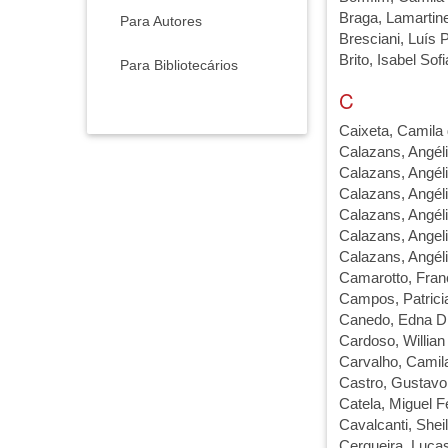
Braga, Lamartine
Para Autores
Bresciani, Luís 
Brito, Isabel Sof
Para Bibliotecários
C
Caixeta, Camila
Calazans, Angéli
Calazans, Angéli
Calazans, Angéli
Calazans, Angéli
Calazans, Angeli
Calazans, Angéli
Camarotto, Fran
Campos, Patrici
Canedo, Edna D
Cardoso, Willian
Carvalho, Camil
Castro, Gustavo
Catela, Miguel F
Cavalcanti, Sheil
Cerqueira, Luca