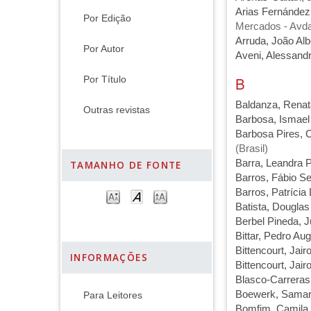
Arias Fernández,
Por Edição
Mercados - Avda
Arruda, João Alb
Por Autor
Aveni, Alessand
B
Por Título
Baldanza, Renat
Outras revistas
Barbosa, Ismael
Barbosa Pires, C
(Brasil)
Barra, Leandra 
TAMANHO DE FONTE
Barros, Fábio Se
Barros, Patrícia 
Batista, Dougl
Berbel Pineda, 
Bittar, Pedro Au
Bittencourt, Jair
INFORMAÇÕES
Bittencourt, Jair
Blasco-Carreras,
Boewerk, Sama
Para Leitores
Bomfim, Camila