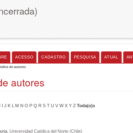
encerrada)
BRE
ACESSO
CADASTRO
PESQUISA
ATUAL
AN
Índice de autores
de autores
H
I
J
K
L
M
N
O
P
Q
R
S
T
U
V
W
X
Y
Z
Toda(o)s
oria
, Universidad Católica del Norte (Chile)