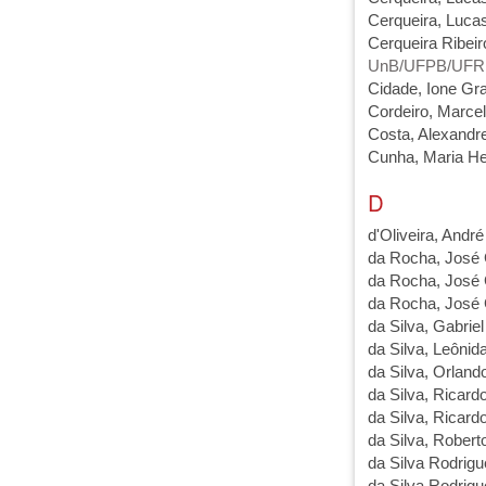
Cerqueira, Luca
Cerqueira Ribeir
UnB/UFPB/UFRN)
Cidade, Ione Gr
Cordeiro, Marcel
Costa, Alexandr
Cunha, Maria He
D
d'Oliveira, Andr
da Rocha, José 
da Rocha, José 
da Rocha, José 
da Silva, Gabrie
da Silva, Leônid
da Silva, Orlan
da Silva, Ricar
da Silva, Ricar
da Silva, Robert
da Silva Rodrigu
da Silva Rodrigu