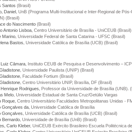
s Santos
(Brasil)
o, Daniel
, UnB (Programa Multi-Institucional e Inter-Regional de P
 (Brasil)
ace do Nascimento
(Brasil)
o Antonio Lisboa
, Centro Universitário de Brasília - UniCEUB (Brasil)
e Marino
, Universidade Federal de Santa Catarina - UFSC (Brasil)
lena Bastos
, Universidade Católica de Brasília (UCB) (Brasil)
é Luiz Câmara
, Instituto CEUB de Pesquisa e Desenvolvimento – ICPD
Gladistone
, Universidade Paulista (UNIP) (Brasil)
Gladistone
, Faculdade Fortium (Brasil)
Gladistone
, Centro Universitário UNIP, Brasília, DF (Brasil)
l Henrique Rodrigues
, Professor da Universidade de Brasília (UNB). (
as Melo
, Universidade Estadual de Santa Cruz/Getúlio Vargas
do Roque
, Centro Universitário Faculdades Metropolitanas Unidas - F
do Gonçalves da
, Universidade Católica de Brasília
do Gonçalves
, Universidade Católica de Brasília (UCB) (Brasil)
o Bernardo
, Universidade de Brasília (UnB) (Brasil)
es, Carlo Kleber
, UniCEUB Exército Brasileiro Escuela Politécnica del
es, Carlo Kleber
, Centro Universitário UniCEUB Exército Brasileiro (B